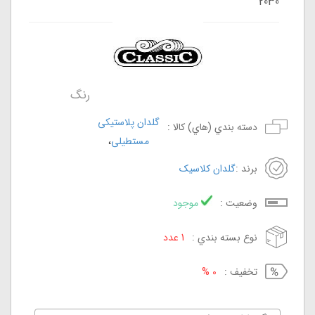
2030
رنگ
گلدان پلاستیکی
دسته بندي (هاي) کالا :
،
مستطیلی
برند :
گلدان کلاسیک
وضعيت :
موجود
نوع بسته بندي :
1 عدد
تخفيف :
0 %