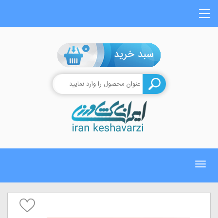
0
Toggle
navigation