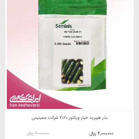
بذر تربچه هیبرید آنیل 2019 محصول شرکت هلندزادن هلند
1,660,000
ريال
1660000
ريال