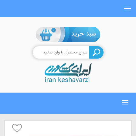
0
Toggle
navigation