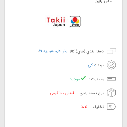
تاکی ژاپن
،
بذر های هیبرید F1
دسته بندي (هاي) کالا :
برند :
تاکی
وضعيت :
موجود
نوع بسته بندي :
قوطی 100 گرمی
تخفيف :
5 %