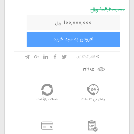
106,200,000
ريال
100,000,000
ريال
افزودن به سبد خريد
اشتراک گذاري
24985
پشتيباني 24 ساعته
ضمانت بازگشت