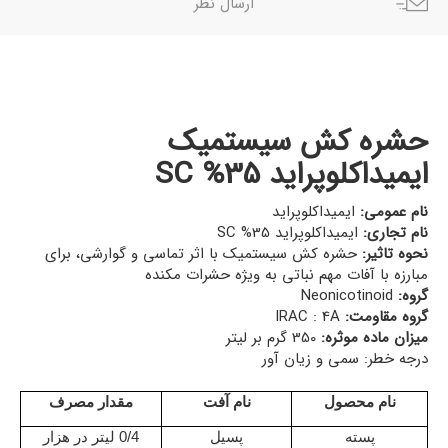
ارسال نظر
حشره کش سیستمیک
ایمیداکلوپراید SC %35
نام عمومی:
ایمیداکلوپراید
نام تجاری:
ایمیداکلوپراید SC %35
نحوه تاثیر:
حشره کش سیستمیک با اثر تماسی و گوارشی، برای
مبارزه با آفات مهم نباتی به ویژه حشرات مکنده
گروه:
Neonicotinoid
گروه مقاومت:
IRAC : 4A
میزان ماده موثره:
350 گرم بر لیتر
درجه خطر: سمی و زیان آور
نام محصول
نام آفت
مقدار مصرف
پسته
پسیل
0/4 لیتر در هزار