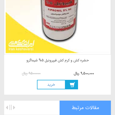
سم حشره کش فوزالون شیماگرو 1 لیتری بهترین جایگزین برای دیازینون
31,000,000
ريال
31000000
ريال
خريد
مقالات مرتبط