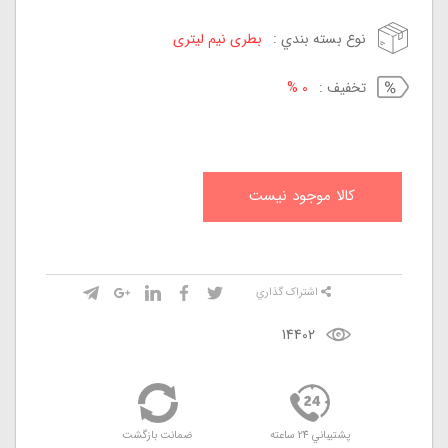
نوع بسته بندي :
بطری نیم لیتری
تخفيف :
0 %
کالا موجود نيست
اشتراک گذاري
14402
پشتيباني 24 ساعته
ضمانت بازگشت