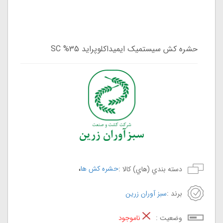
حشره کش سیستمیک ایمیداکلوپراید SC %35
،
حشره کش ها
دسته بندي (هاي) کالا :
برند :
سبز آوران زرین
وضعيت :
ناموجود