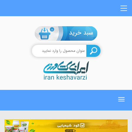
0
Toggle
navigation