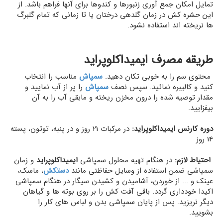
تمایل امکان جمع آوری زنبورها و کندوها برای آنها فراهم باشد. از
این حشره کش در زمان گلدهی درختان یا تا زمانی که تمام گلبرگ
ها نریخته اند استفاده نشود.
طریقه مصرف ایمیداکلوپراید
محتوی سم را به خوبی تکان دهید.
سمپاش
مناسب را انتخاب
کنید و کالیبره نمائید. سپس نصف
سمپاش
را پر از آب نمایید و
مقدار توصیه شده را درون مخزن ریخته و مابقی آب را به آن
بیفزایید.
دوره کارنس ایمیداکلوپراید:
در مرکبات 21 روز و در پنبه، توتون، پسته
14 روز
احتیاط لازم:
در هنگام تهیه محلول سمپاشی
ایمیداکلوپراید
و زمان
سمپاشی ضمن استفاده از وسایل حفاظتی مانند
دستکش
، ماسک،
عینک و ... از خوردن، آشامیدن و کشیدن سیگار در هنگام سمپاشی
اکیدا خودداری گردد. باقی آفت کش را بر روی بوته ها و گیاهان
دیگر نریزید. پس از پایان سمپاشی بدن و لباس های کار را
بشویید.