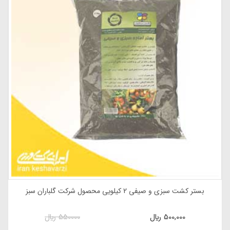
بستر کشت سبزی و صیفی 2 کیلویی محصول شرکت گلباران سبز
500,000
ريال
550000
ريال