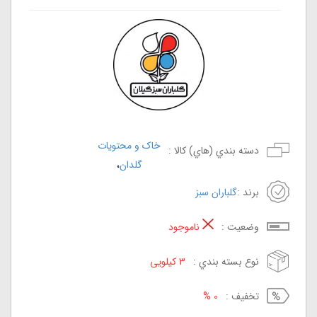
خاک و محتویات
دسته بندي (هاي) کالا :
،
گلدان
برند :
گلباران سبز
وضعيت :
ناموجود
نوع بسته بندي :
3 کیلویی
تخفيف :
0 %