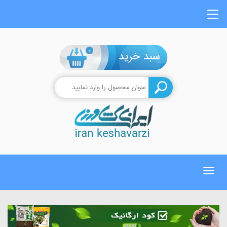
0
Toggle
navigation