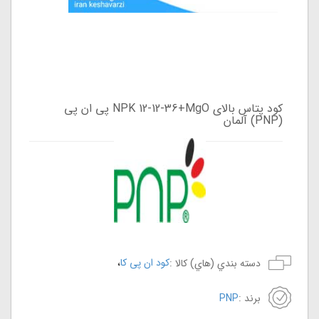
کود پتاس بالای NPK 12-12-36+MgO پی ان پی
(PNP) آلمان
،
کود ان پی کا
دسته بندي (هاي) کالا :
برند :
PNP