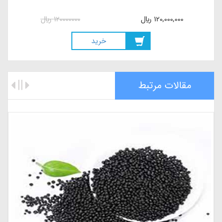
ریشه و گل و بار
135,000,000
ريال
135000000
ريال
خريد
مقالات مرتبط