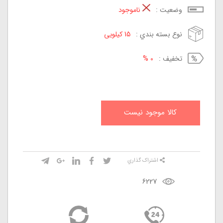
وضعيت :
ناموجود
نوع بسته بندي :
15 کیلویی
تخفيف :
0 %
کالا موجود نيست
اشتراک گذاري
6227