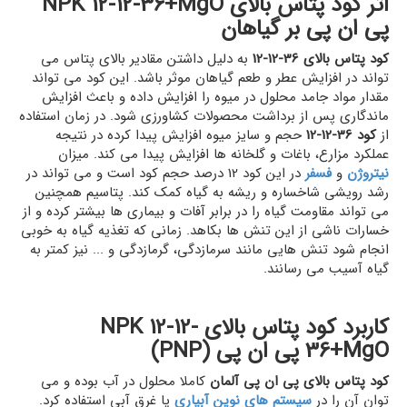
اثر کود پتاس بالای NPK 12-12-36+MgO
پی ان پی بر گیاهان
کود پتاس بالای 36-12-12
به دلیل داشتن مقادیر بالای پتاس می
تواند در افزایش عطر و طعم گیاهان موثر باشد. این کود می تواند
مقدار مواد جامد محلول در میوه را افزایش داده و باعث افزایش
ماندگاری پس از برداشت محصولات کشاورزی شود. در زمان استفاده
از
کود 36-12-12
حجم و سایز میوه افزایش پیدا کرده در نتیجه
عملکرد مزارع، باغات و گلخانه ها افزایش پیدا می کند. میزان
نیتروژن
و
فسفر
در این کود 12 درصد حجم کود است و می تواند در
رشد رویشی شاخساره و ریشه به گیاه کمک کند. پتاسیم همچنین
می تواند مقاومت گیاه را در برابر آفات و بیماری ها بیشتر کرده و از
خسارات ناشی از این تنش ها بکاهد. زمانی که تغذیه گیاه به خوبی
انجام شود تنش هایی مانند سرمازدگی، گرمازدگی و ... نیز کمتر به
گیاه آسیب می رسانند.
کاربرد کود پتاس بالای NPK 12-12-
36+MgO پی ان پی (PNP)
کود پتاس بالای پی ان پی آلمان
کاملا محلول در آب بوده و می
توان آن را در
سیستم های نوین آبیاری
یا غرق آبی استفاده کرد.