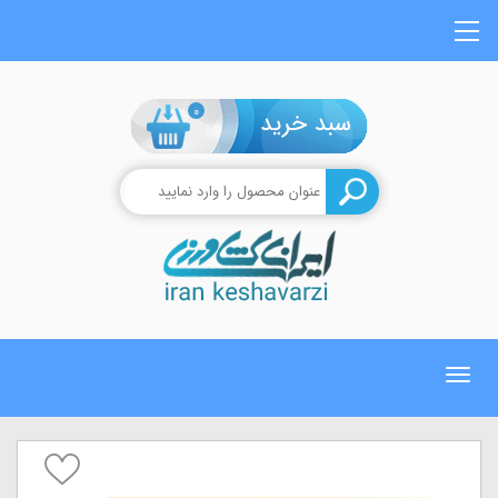
0
Toggle
navigation