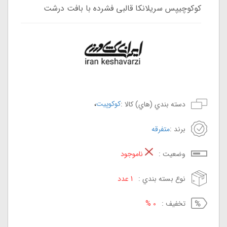
کوکوچیپس سریلانکا قالبی فشرده با بافت درشت
،
کوکوپیت
دسته بندي (هاي) کالا :
برند :
متفرقه
وضعيت :
ناموجود
نوع بسته بندي :
1 عدد
تخفيف :
0 %