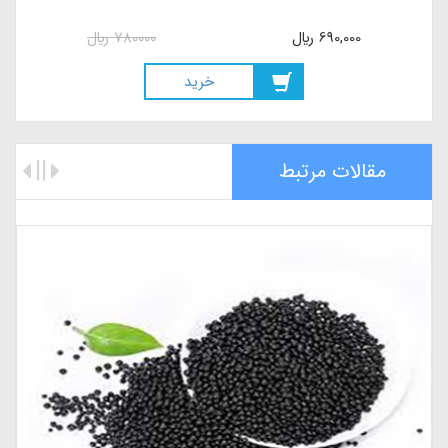
1,200,000
ريال
1320000
ريال
خريد
مقالات مرتبط