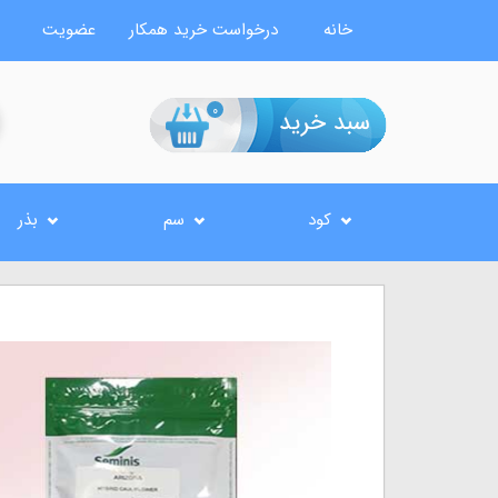
خانه
درخواست خرید همکار
عضویت
0
کود
سم
بذر