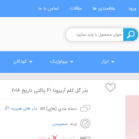
ورود
علاقمندی ها
مقالات
تماس با ما
ابزار
بیولوژیک
کودکان
بذر گل کلم آریزونا F1 پاکتی تاریخ 2018
،
بذر های هیبرید F1
دسته بندي (هاي) کالا :
برند :
سمینیس