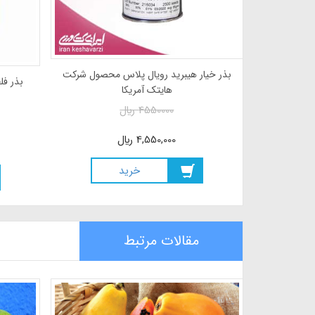
بذر کلم گل هیبرید سنتروم 2025 محصول
بذر خیار هیبرید رویال پلاس محصول شرکت
ند
هایتک آمریکا
4550000
ريال
4,550,000
ريال
خريد
مقالات مرتبط