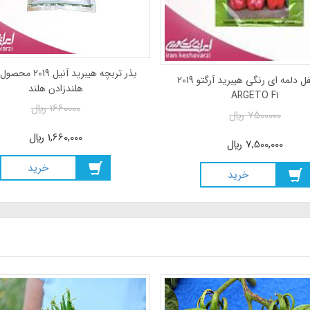
بذر تربچه هیبرید آنیل
بذر فلفل دلمه ای رنگی هیبرید آرگتو 2019
هلندزادن هلند
ARGETO F1
1660000
ريال
7500000
ريال
1,660,000
ريال
7,500,000
ريال
خريد
خريد