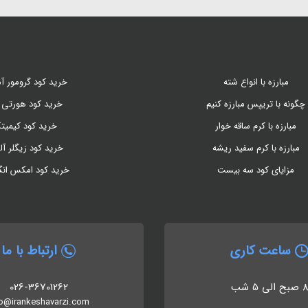
مبارزه با انواع شته
خرید کود گرومور آم
چگونه با تریپس مبارزه کنیم
خرید کود هورتی 
مبارزه با کرم ساقه خوار
خرید کود کیمیت
مبارزه با کرم سفید ریشه
خرید کود زیگلر آل
مزایای کود سه بیست
خرید کود امکس ان
ساعت کاری
ارتباط با ما
 صبح الی 5 شب
026-36701262
fo@irankeshavarzi.com