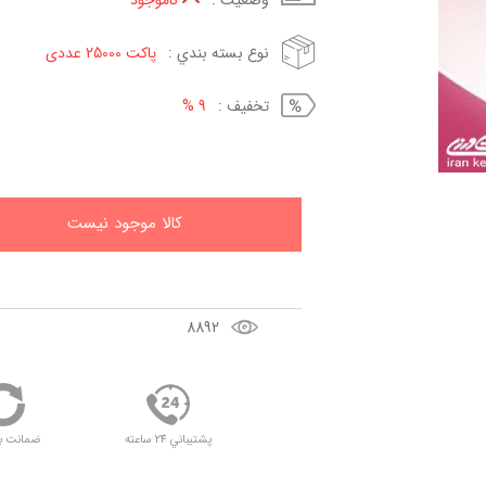
وضعيت :
ناموجود
نوع بسته بندي :
پاکت 25000 عددی
تخفيف :
9 %
کالا موجود نيست
8892
پشتيباني 24 ساعته
ضمانت ب