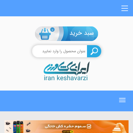
0
Toggle
navigation