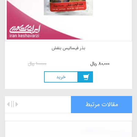
بذر فیسالیس بنفش
80,000
ريال
100000
ريال
خريد
مقالات مرتبط