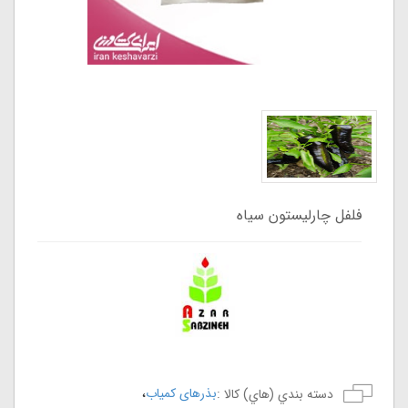
فلفل چارلیستون سیاه
،
بذرهای کمیاب
دسته بندي (هاي) کالا :