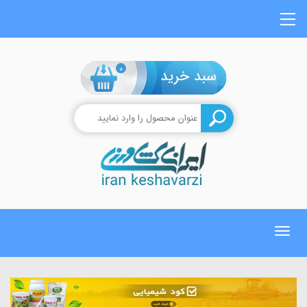
0
Toggle
navigation