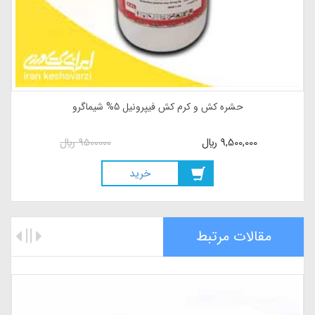
حشره کش و کرم کش فیپرونیل 5% شیماگرو
9,500,000
ريال
9500000
ريال
خريد
مقالات مرتبط