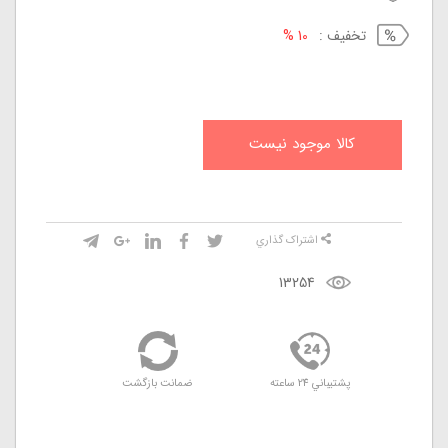
تخفيف :
10 %
کالا موجود نيست
اشتراک گذاري
13254
پشتيباني 24 ساعته
ضمانت بازگشت