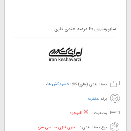
سایپرمترین 40 درصد هندی فلزی
،
حشره کش ها
دسته بندي (هاي) کالا :
برند :
متفرقه
وضعيت :
ناموجود
نوع بسته بندي :
بطری فلزی 100 سی سی