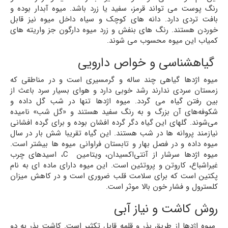
رنگ پوست می تواند قرمز، سفید یا زرد باشد. میوه آبدار بوده و
بافت تردی دارد. دانه های کوچک و سیاه داخل میوه نیز قابل
خوردن هستند. رنگ های بنفش و زرد میوه دارگون جز واریته های
کمیاب این میوه محسوب می شوند.
گیاهشناسی و خواص دارویی
میوه اژدها گیاهی چند ساله و گرمسیری است و در مناطقی که
زمستان سردی ندارند رشد خوبی دارد و هوای بسیار سرد باعث از
بین رفتن گیاه می گردد. میوه اژدها تنها در شب گل داده و
شکوفه‌های آن بزرگ و به رنگ سفید هستند و «گل شب» نامیده
می‌شوند. گلهای این گیاه دگر گرده افشان بوده و برای گرده افشانی
نیازمند پروانه ها در شب هستند. این گیاه تقریبا شش بار در سال
میوه داده و در فصل بهار و تابستان فراوانی میوه ها بیشتر است.
میوه اژدها سرشار از آنتی‌اکسیدان، ویتامین C، اسیدهای چرب
غیراشباع، کاروتن و پروتئین است. این میوه دارای ماده ای به ‌نام
پکتین است که برای سلامت قلب ضروری است و در کاهش میزان
کلسترول و فشار خون بالا موثر است.
روش کاشت و نیاز آبی
میوه اژدها از طریق بذر و قلمه قابل تکثیر است. کاشت بذر به دو