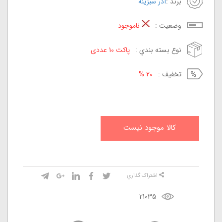
برند :
آذر سبزینه
وضعيت :
ناموجود
نوع بسته بندي :
پاکت 10 عددی
تخفيف :
20 %
کالا موجود نيست
اشتراک گذاري
21035