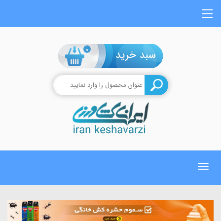
0
Toggle
navigation