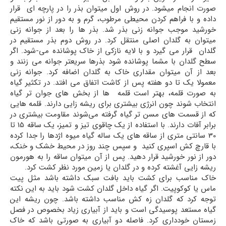
صورت انجام میشود. در روش اول میتوان بذر را در پارچه ای قرار
داده و با فراهم کردن محیطی مرطوب، گرم و به دور از نور مستقیم
خورشید موجب جوانه زنی بذر شد. بذر ها را بعد از جوانه زنی
میتوان به گلدان اصلی منتقل کرد. در روش دوم بذر مستقیم در
گلدان قرار می گیرد و با لایه نازکی از خاک پوشانده می-شود. اگر
سطح گلدان با مشما پوشانده شود بذرها سریعتر جوانه می زنند و
بعد از آن میتوان مقداری خاک به گلدان اضافه کرد. جوانه زنی
معمولا یک تا دو هفته پس از کاشت اتفاق می افتد. در تکثیر گیاه
به صورت قلمه، بهتر است قلمه ها از بخش های جوان تر گیاه
انتخاب شوند چون انرژی بیشتری برای ریشه زایی دارند. قلمه هایی
که از قسمت های مسن تر گیاه گرفته می‌شوند مقاومت بیشتری در
برابر آفات دارند. با استفاده از یک چاقوی تیز و تمیز، یک ساقه 15 تا
30 سانتی متری از ساقه های یک ساله گیاه میوه اژدها را جدا کرده
با قارچ کش اسپری کنید و سپس چند روز در محیط خشک و خنک،
دور از نور خورشید قرار دهید. پس از آن میتوان ساقه را به هورمون
ریشه زایی آغشته کرده و در گلدان یا زمین مورد نظر کشت کرد.
خاک مناسب برای کشت باید بافت سبک داشته باشد مثل پیت
ماس یا کوکوپیت. اگر گیاه داخل گلدان کشت شود باید به این نکته
توجه کرد که گلدان زه کش مناسب داشته باشد. چون ریشه این
گیاه مستعد پوسیدگی است و باید از آبیاری زیاد بخصوص در فصل
زمستان خودداری کرد. فاصله دو آبیاری به صورتی باشد که خاک