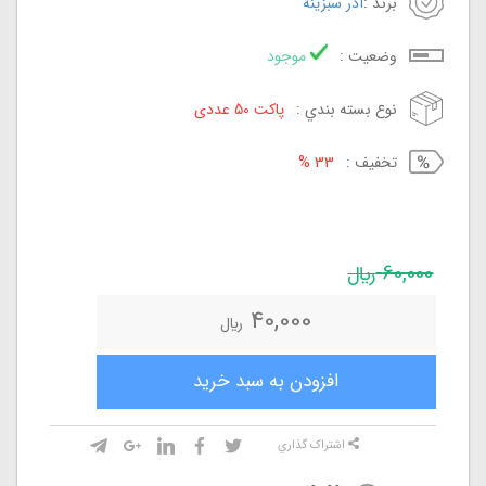
برند :
آذر سبزینه
وضعيت :
موجود
نوع بسته بندي :
پاکت 50 عددی
تخفيف :
33 %
60,000
ريال
40,000
ريال
افزودن به سبد خريد
اشتراک گذاري