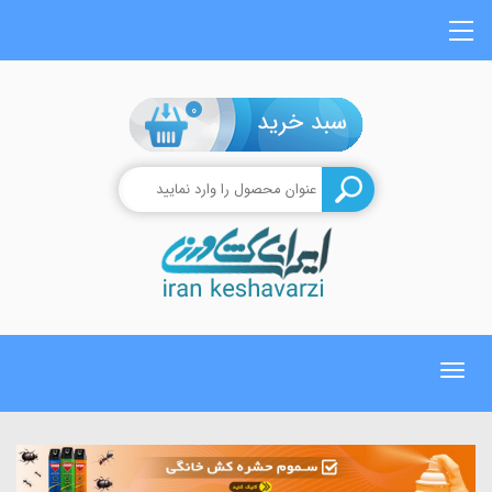
0
Toggle
navigation