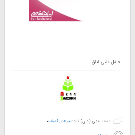
فلفل قلبی ابلق
،
بذرهای کمیاب
دسته بندي (هاي) کالا :