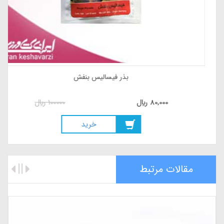
بذر درخت میوه هانی بری
80,000
ريال
100000
ريال
خريد
مقالات مرتبط