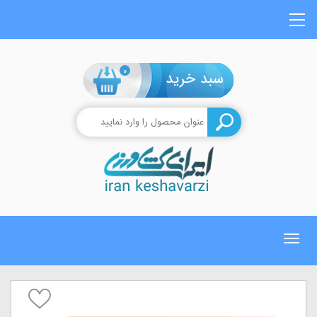
0
Toggle
navigation