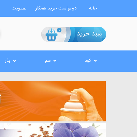
خانه
درخواست خرید همکار
عضویت
0
کود
سم
بذر