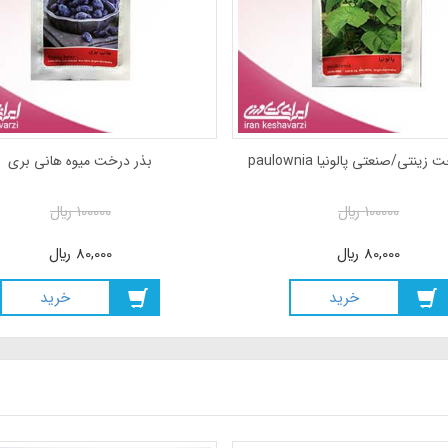
بذر درخت میوه بلوبری
بذر درخت زینتی/صنعتی پالونیا paulownia
100000
ريال
100000
ريال
80,000
ريال
80,000
ريال
خريد
خريد