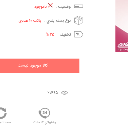
وضعيت :
ناموجود
نوع بسته بندي :
پاکت 10 عددی
تخفيف :
25 %
کالا موجود نيست
20495
پشتيباني 24 ساعته
ضمانت ب