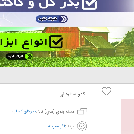
کدو ستاره ای
،
بذرهای کمیاب
دسته بندي (هاي) کالا :
برند :
آذر سبزینه