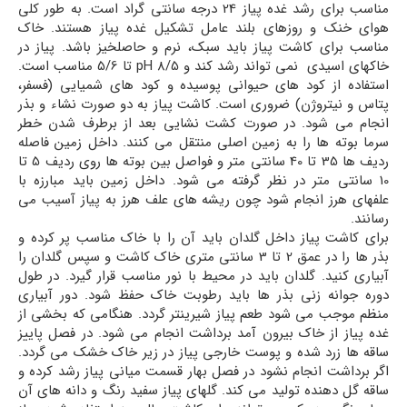
مناسب برای رشد غده پیاز 24 درجه سانتی گراد است. به طور کلی
هوای خنک و روزهای بلند عامل تشکیل غده پیاز هستند. خاک
مناسب برای کاشت پیاز باید سبک، نرم و حاصلخیز باشد. پیاز در
خاکهای اسیدی نمی تواند رشد کند و pH 8/5 تا 5/6 مناسب است.
استفاده از کود های حیوانی پوسیده و کود های شمیایی (فسفر،
پتاس و نیتروژن) ضروری است. کاشت پیاز به دو صورت نشاء و بذر
انجام می شود. در صورت کشت نشایی بعد از برطرف شدن خطر
سرما بوته ها را به زمین اصلی منتقل می کنند. داخل زمین فاصله
ردیف ها 35 تا 40 سانتی متر و فواصل بین بوته ها روی ردیف 5 تا
10 سانتی متر در نظر گرفته می شود. داخل زمین باید مبارزه با
علفهای هرز انجام شود چون ریشه های علف هرز به پیاز آسیب می
رسانند.
برای کاشت پیاز داخل گلدان باید آن را با خاک مناسب پر کرده و
بذر ها را در عمق 2 تا 3 سانتی متری خاک کاشت و سپس گلدان را
آبیاری کنید. گلدان باید در محیط با نور مناسب قرار گیرد. در طول
دوره جوانه زنی بذر ها باید رطوبت خاک حفظ شود. دور آبیاری
منظم موجب می شود طعم پیاز شیرینتر گردد. هنگامی که بخشی از
غده پیاز از خاک بیرون آمد برداشت انجام می شود. در فصل پاییز
ساقه ها زرد شده و پوست خارجی پیاز در زیر خاک خشک می گردد.
اگر برداشت انجام نشود در فصل بهار قسمت میانی پیاز رشد کرده و
ساقه گل دهنده تولید می کند. گلهای پیاز سفید رنگ و دانه های آن