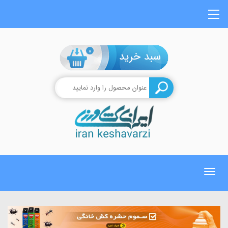
0
Toggle
navigation