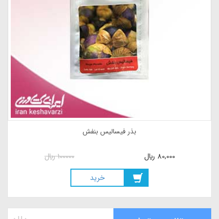
بذر درخت میوه هانی بری
80,000
ريال
100000
ريال
خريد