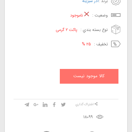
برند :
آذر سبزینه
وضعيت :
ناموجود
نوع بسته بندي :
پاکت 2 گرمی
تخفيف :
25 %
کالا موجود نيست
اشتراک گذاري
18099