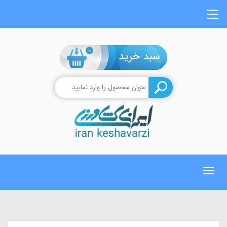
0
Toggle
navigation