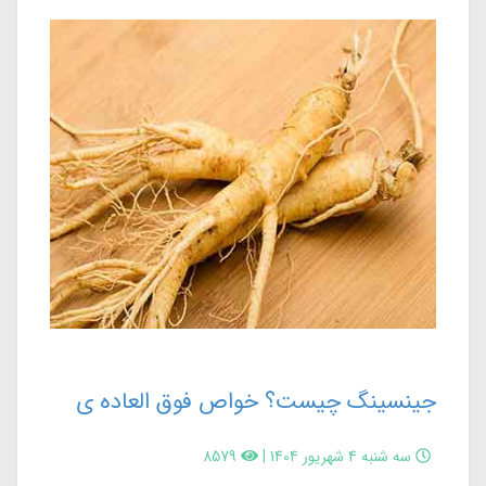
جینسینگ چیست؟ خواص فوق العاده ی
آن برای مردان و زنان چیست ؟
سه شنبه 4 شهریور 1404
|
8579