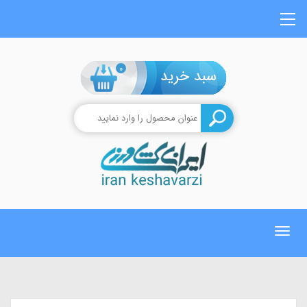
0
Toggle
navigation