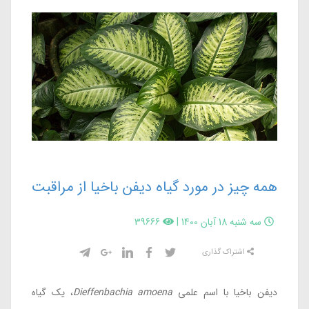
همه چیز در مورد گیاه دیفن باخیا از مراقبت
و نگهداری تا تکثیر
سه شنبه 18 آبان 1400
|
39666
اشتراک گذاری
دیفن باخیا با اسم علمی
Dieffenbachia amoena
، یک گیاه