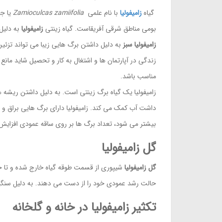
گیاه
زامیفولیا
با نام علمی
Zamioculcas zamiifolia
یا جو
بومی مناطق شرقی آفریقاست. گیاه زینتی
زامیفولیا
به دلیل 
زامیفولیا سبز
به دلیل داشتن برگ هایی زیبا می تواند تزئین 
زندگی در آپارتمان ها و اشتغال به کار و تحصیل شاید مانع
مناسب باشد.
زامیفولیا یک گیاه برگ زینتی است. به دلیل داشتن ریشه ها
داشت آب کمک می کند. زامیفولیا دارای برگ هایی براق و جذاب است. قرار گیری برگ ها 
بیشتر می شود، تعداد برگ ها بر روی ساقه عمودی افزایش پ
گل زامیفولیا
گل زامیفولیا
شیپوری از قسمت طوقه گیاه خارج شده و تا حد
حالت رشد عمودی خود را از دست می دهند. به دلیل سنگی
تکثیر زامیفولیا در خانه و گلخانه