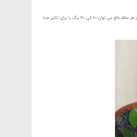
تکثیر از طریق قلمه ساقه در مدت زمان کوتاهی به شما گیاه جدید خواهد داد. قلمه برگ می تواند از لحاظ اقتصادی مقرون به صرفه تر باشد. از هر ساقه بالغ می توان 20 الی 30 برگ را برای تکثیر جدا