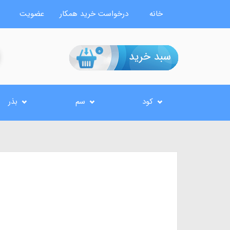
خانه
درخواست خرید همکار
عضویت
0
کود
سم
بذر