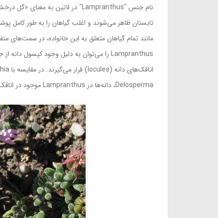
نام جنس "Lampranthus" در لاتین ب
تابستان ظاهر می‌شوند و اغلب گیاهان را به طور کامل پوش
مانند تمام گیاهان متعلق به این خانواده، در سمت‌های مت
Lampranthus را می‌توان به دلیل وجود کپس
Delosperma، دانه‌ها در Lampranthus موجود در اتاقک دانه، توسط بخشی از غشاء پوشش داده می‌شود. دانه‌های Lampranthus گاهی نیز ساقه‌ی قابل‌مشاهده دارند.