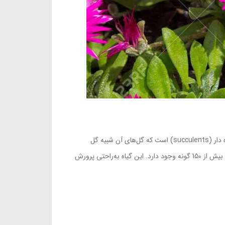
Lampranthus یک جنس از گیاهان شیرهدار متعلق به خانواده Aizoaceae و بومی جنوب آفریقا است. گل یخ یک جنس جالب از گل شیره دار (succulents) است که گل‌های آن شبیه گل
آفتابگردان است. گل یخ تنوع زیادی دارد؛ بعضی از آن‌ها کم‌رشد هستند، بعضی دیگر بوته‌های شلوغی دارند. در این جنس بومی جنوب آفریقا بیش از 150 گونه وجود دارد. این گیاه به‌راحتی پرورش