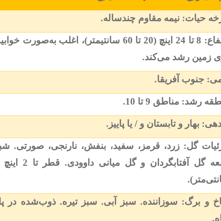
ه حیات: نیمه مقاوم چندساله
.
ارتفاع: 8 تا 24 اینچ (20 تا 60 سانتیمتر)، اغلب به‌صورت خوا
ی زمین رشد می‌کند
.
ی: جنوب آفریقا
.
قه رشد: مناطق 9 تا 10
.
هی: بهار و تابستان و / یا پاییز.
ئیات گل: زرد، قرمز، سفید، بنفش، نارنجی، صورتی. شبی
تی‌متر)
.
 و برگ: سوزاننده. سبز آبی. سبز تیره. ذوب‌شده در پا
ه
.