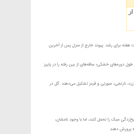
از
ت (18 تا 24 درجه سانتی‌گراد) در تاریکی. هفت یا هشت هفته برای رشد. پیوند خارج از منزل پس از آخرین
ل دوره‌های خشکی؛ ساقه‌های از بین رفته را در پاییز
 زرد، نارنجی، صورتی و قرمز تشکیل می‌دهند. گل در
USDA Hardiness Z هستند. برخی از گونه‌ها ممکن است یخ‌زدگی سبک را تحمل کنند، اما با وجود نامشان،
نه پرورش دهند.