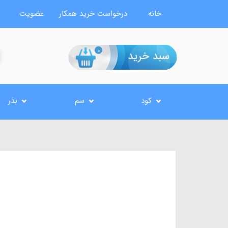
خانه
درخواست خرید همکار
عضویت
0
کود
سم
بذر