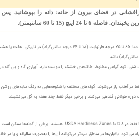
افشانی در فضای بیرون از خانه: دانه را بپوشانید. پس 
یخبندان. فاصله 6 تا 24 اینچ (15 تا 60 سانتیمتر).
بذرافشانی در داخل: زمان جوانه¬زنی: دو هفته تا یک ماه. دما: 65 تا 75 درجه فارنهای
شنی. کود گیاهی مخلوط. خاک‌های خشک را دوست دارد. آبیاری گاه و بی گاه در طو
فقط در آفتاب باز می‌شوند. گونه‌های مختلف با شکوفه‌هایی به رنگ سایه‌های روشن
 دوره طولانی گلدهی می‌کنند و برخی دیگر فقط چند هفته به گل می‌نشینند.
مقاومت در گونه‌ها و واریته¬ها متفاوت است، اما اکثر آن‌ها فقط در 8 تا 10 ones
‌شود. باغبان‌ها در مناطق سردتر می‌توانند آن‌ها را به‌صورت سالیانه و یا در خا