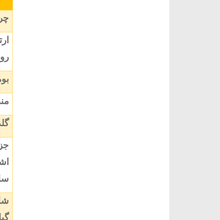
چرخ
رو
بوم
منط
گلد
جز
سان
شاخ
گیا