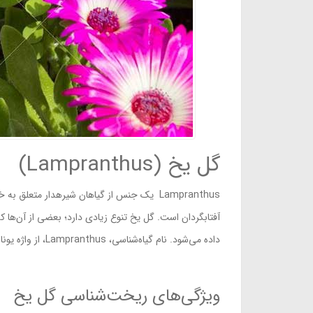
گل یخ (Lampranthus)
داده می‌شود. نام گیاه‌شناسی، Lampranthus، از واژه یونانی "Lampros" (روشن) و Anthos (گل) گرفته شده است.
ویژگی‌های ریخت‌شناسی گل یخ