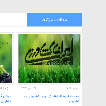
مقالات مرتبط
61
3859
8 آذر 1397
3 آذر 1397
خدمات فروشگاه اینترنتی ایران کشاورزی به
خدمات فر
باغچه داران و خانه دار ها
کشاورزان