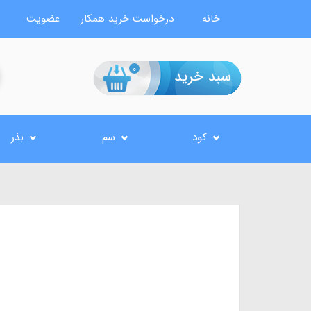
خانه
درخواست خرید همکار
عضویت
0
کود
سم
بذر