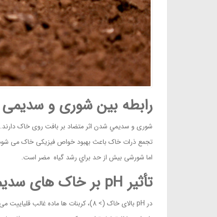
رابطه بین شوری و سدیمی 
شوری و سدیمي شدن اثر متضاد بر بافت روی خاک دارند.
تجمع ذرات خاک باعث بهبود خواص فیزیکی خاک می شود. ن
اما شورشی بیش از حد براي رشد گیاه مضر است.
تأثیر pH بر خاک های سدیمی :
در pH بالای خاک (> 8)، کربنات ها م