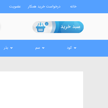
خانه
درخواست خرید همکار
عضویت
0
کود
سم
بذر