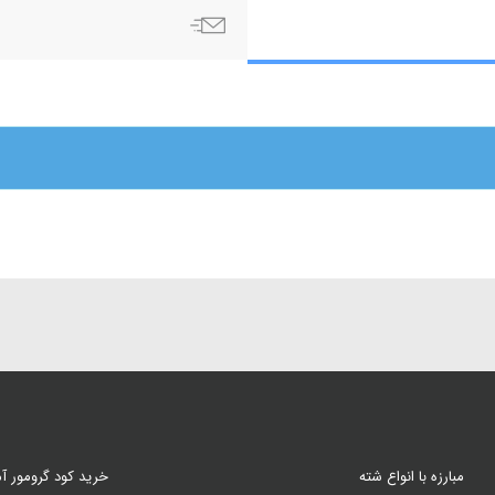
مبارزه با انواع شته
خرید کود گرومور آم