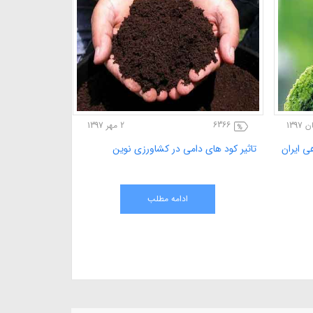
6366
2501
21 آبان 1397
ی به
موشن گرافی معرفی وبسایت فروشگاهی ایران
تاثیر کود های
کشاورزی
ادامه مطلب