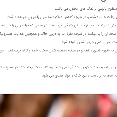
سطوح پاییني از نمک های محلول می باشند .
ه و بافت خاك داشته و در نتیجه کاهش عملکرد محصول را در پي خواهد داشت .
 را دارند که این فرایند را پراكندگي می نامند. نیروهایی که ذرات رس را كنار 
نافذ آن را پر ميكنند در نتیجه نفوذ آب به درون خاک و همچنین هدایت هیدرولی
 است پس از كمي خیس شدن اشباع شود.
ل به متورم شدن داشته و در هنگام خشك شدن سخت شده و ترك برميدارند . اي
ه ریشه و محدود کردن رشد گیاه می شود. پوسته سخت ايجاد شده در سطح خاك ر
ه منجر به از دست دادن خاک و مواد مغذی می شود